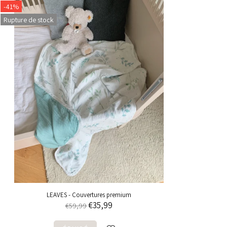
-41%
Rupture de stock
LEAVES - Couvertures premium
€35,99
€59,99