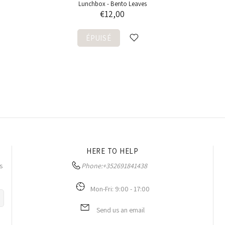
Lunchbox - Bento Leaves
€12,00
ÉPUISÉ
HERE TO HELP
s
Phone:
+352691841438
Mon-Fri: 9:00 - 17:00
Send us an email