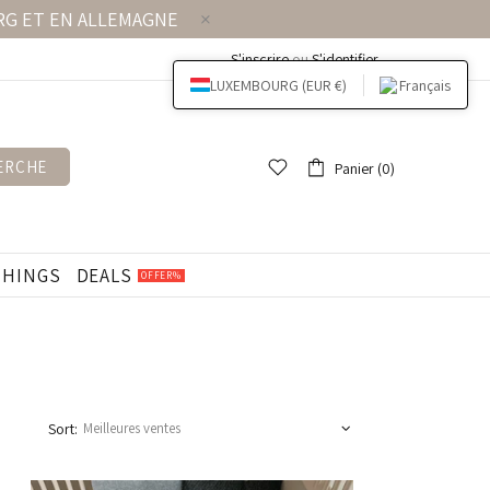
URG ET EN ALLEMAGNE
S'inscrire
ou
S'identifier
LUXEMBOURG (EUR €)
Français
ERCHE
Panier (0)
THINGS
DEALS
OFFER%
Sort: