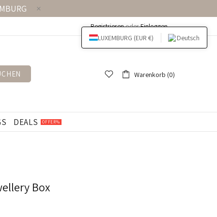
EMBURG
Registrieren
oder
Einloggen
LUXEMBURG (EUR €)
Deutsch
UCHEN
Warenkorb (0)
GS
DEALS
OFFER%
ellery Box