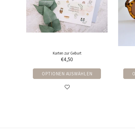
Sonnenbrillen (Kids&Adult)
W
€26,90
OPTIONEN AUSWÄHLEN
IN 