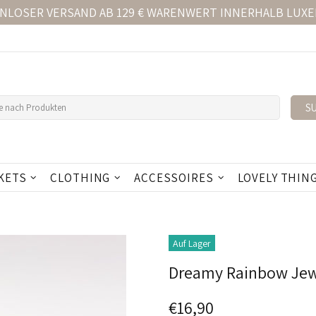
NLOSER VERSAND AB 129 € WARENWERT INNERHALB LUX
S
KETS
CLOTHING
ACCESSOIRES
LOVELY THIN
Auf Lager
Dreamy Rainbow Jew
€16,90