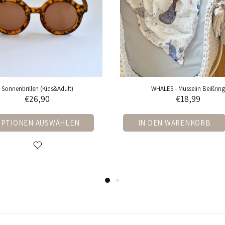
HALES - Musselin Beißring
FOREST ANIMALS - Musselin Beißr
€18,99
€18,99
DEN WARENKORB
IN DEN WARENKORB