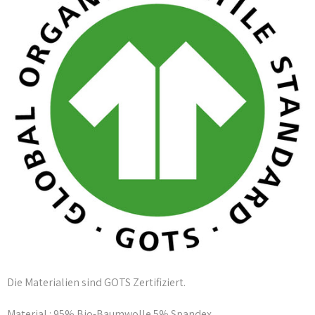
Die Materialien sind GOTS Zertifiziert.
Material : 95% Bio-Baumwolle 5% Spandex