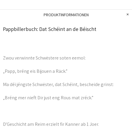
PRODUKTINFORMATIONEN
Pappbillerbuch: Dat Schéint an de Béischt
Zwou verwinnte Schwëstere soten eemol:
„Papp, bréng eis Bijouen a Räck.”
Ma déi jéngste Schwëster, dat Schéint, bescheide grinst:
„Bréng mer nieft Dir just eng Rous mat zréck.”
D'Geschicht am Reim erzielt fir Kanner ab 1 Joer.