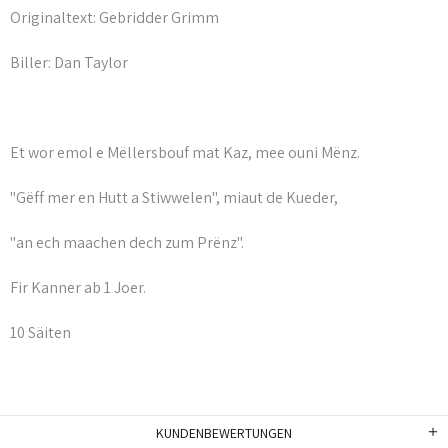
Originaltext: Gebridder Grimm
Biller: Dan Taylor
Et wor emol e Mëllersbouf mat Kaz, mee ouni Mënz.
"Gëff mer en Hutt a Stiwwelen", miaut de Kueder,
"an ech maachen dech zum Prënz".
Fir Kanner ab 1 Joer.
10 Säiten
KUNDENBEWERTUNGEN