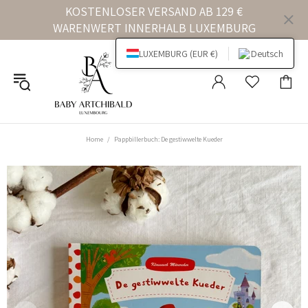
KOSTENLOSER VERSAND AB 129 €
WARENWERT INNERHALB LUXEMBURG
LUXEMBURG (EUR €)
Deutsch
Home
Pappbillerbuch: De gestiwwelte Kueder