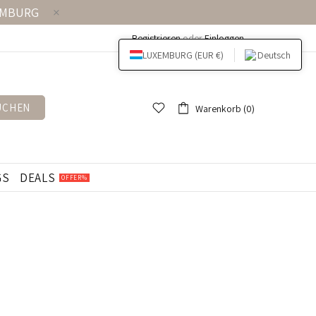
EMBURG
Registrieren
oder
Einloggen
LUXEMBURG (EUR €)
Deutsch
UCHEN
Warenkorb (0)
GS
DEALS
OFFER%