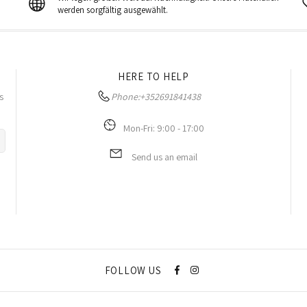
werden sorgfältig ausgewählt.
HERE TO HELP
s
Phone:
+352691841438
Mon-Fri: 9:00 - 17:00
Send us an email
FOLLOW US