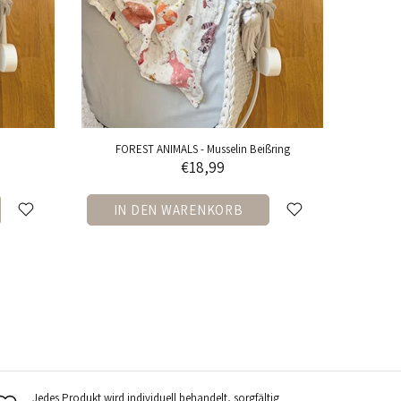
FOREST ANIMALS - Musselin Beißring
WHALES -
€18,99
IN DEN WARENKORB
IN DEN W
Jedes Produkt wird individuell behandelt, sorgfältig