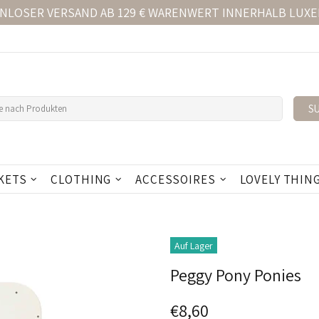
NLOSER VERSAND AB 129 € WARENWERT INNERHALB LUX
S
KETS
CLOTHING
ACCESSOIRES
LOVELY THIN
Auf Lager
Peggy Pony Ponies
€8,60