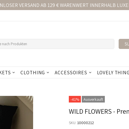
NLOSER VERSAND AB 129 € WARENWERT INNERHALB LUX
S
KETS
CLOTHING
ACCESSOIRES
LOVELY THIN
-41%
Ausverkauft
WILD FLOWERS - Pr
SKU:
10000212