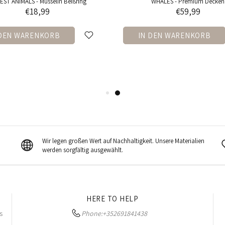
ST ANIMALS - Musselin Beißring
WHALES - Premium Decken
€18,99
€59,99
 DEN WARENKORB
IN DEN WARENKORB
Wir legen großen Wert auf Nachhaltigkeit. Unsere Materialien
werden sorgfältig ausgewählt.
HERE TO HELP
s
Phone:
+352691841438