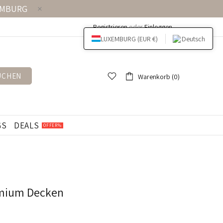
EMBURG
Registrieren
oder
Einloggen
LUXEMBURG (EUR €)
Deutsch
UCHEN
Warenkorb (0)
GS
DEALS
OFFER%
emium Decken