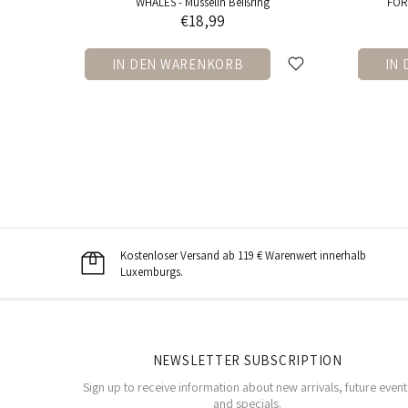
WHALES - Musselin Beißring
FORE
€18,99
N
IN DEN WARENKORB
IN
Kostenloser Versand ab 119 € Warenwert innerhalb
Luxemburgs.
NEWSLETTER SUBSCRIPTION
Sign up to receive information about new arrivals, future event
and specials.