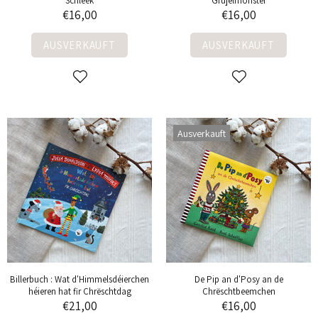
Schleek
Grujelmonster
€16,00
€16,00
AUSVERKAUFT
AUSVERKAUFT
Ausverkauft
Billerbuch : Wat d'Himmelsdéierchen
De Pip an d'Posy an de
héieren hat fir Chrëschtdag
Chrëschtbeemchen
€21,00
€16,00